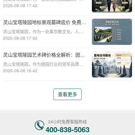
供多种高质量且价格合理的墓碑选择。本文
2026-08-08 17:42
将详细介绍灵山宝塔陵园多款热销墓碑的价
格对比，并提供多重优惠组合省钱指南，帮
灵山宝塔陵园地标景观墓碑底价 免费班
助消费者在选购墓碑时做出明智的决策。☎
车配套购墓即享详解
灵山宝塔陵园，作为一处集宗教文化、人文
灵山宝塔
景观与现代园林艺术于一体的标志性陵园，
2026-08-08 17:42
其地标景观墓碑已成为众多家庭选择安息之
所的首选。本文将详细解析灵山宝塔陵园地
灵山宝塔陵园艺术碑价格全解析：团购
标景观墓碑的底价政策以及免费班车配套购
更享折上折优惠！
灵山宝塔陵园，作为陵园行业的领军品牌，
墓服务的具
凭借其创新的艺术碑设计和亲民的价位体
2026-08-08 16:42
系，深受广大客户青睐。本文将深入解析灵
山宝塔陵园各类艺术碑的价格构成，并重点
介绍团体采购的叠加折扣优惠，旨在为消费
查看更多
者提供详尽、
24小时免费客服热线
400-838-5063