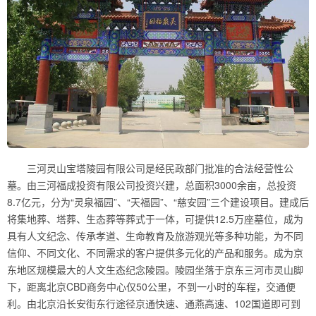
三河灵山宝塔陵园有限公司是经民政部门批准的合法经营性公
墓。由三河福成投资有限公司投资兴建，总面积3000余亩，总投资
8.7亿元，分为“灵泉福园”、“天福园”、“慈安园”三个建设项目。建成后
将集地葬、塔葬、生态葬等葬式于一体，可提供12.5万座墓位，成为
具有人文纪念、传承孝道、生命教育及旅游观光等多种功能，为不同
信仰、不同文化、不同需求的客户提供多元化的产品和服务。成为京
东地区规模最大的人文生态纪念陵园。陵园坐落于京东三河市灵山脚
下，距离北京CBD商务中心仅50公里，不到一小时的车程，交通便
利。由北京沿长安街东行途径京通快速、通燕高速、102国道即可到