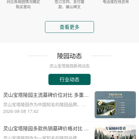
对比各陵园情况确定
签订合同、支付墓
电话或在线咨询
购买意向
款、确认碑文
查看更多
陵园动态
灵山宝塔陵园新闻动态
行业动态
灵山宝塔陵园主流墓碑价位对比 多重优
惠叠加省钱攻略详解
灵山宝塔陵园作为中国知名的陵园品牌，其
墓碑产品种类丰富，价格区间广泛，能够满
2026-08-08 17:42
足不同家庭的需求。本文将从专业角度出
发，详细介绍灵山宝塔陵园主流墓碑的价位
灵山宝塔陵园多款热销墓碑价格对比 多
对比，并为您提供多重优惠叠加省钱攻略，
重优惠组合省钱指南
灵山宝塔陵园作为一家知名的陵园品牌，提
帮助您在选购