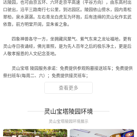
达陵园，也可由京五环、六环走京平高速（平谷方向），由东高村出
口驶出，沿平三路南行七公里，到达园区。陵园依山傍水，园内青松
翠柏，泉水潺潺。左右青龙白虎互为环抱，后有连绵的灵山化作玄武
依靠，前方明堂开阔，显朱雀之象。
.
四象神兽各守一方，坐拥藏风聚气、紫气东来之龙址福地，更有
灵山寺日夜诵经，佛光普照，是为先人百年之后的极乐净土，更是后
人敬孝报恩的人文纪念圣地。
.
灵山宝塔 陵园服务承诺：免费提供参观购墓接送班车；免费提供
祭扫班车(每周二、六）；免费提供接灵班车；
查看更多
灵山宝塔陵园环境
灵山宝塔陵园环境展示