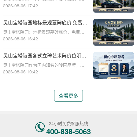
教意蕴的现代化陵园，其标志性景观墓碑不
2026-08-06 17:42
仅是缅怀先人的永恒丰碑，更是给予生者精
神慰藉的庄严象征。本文将深入剖析灵山宝
灵山宝塔陵园地标景观墓碑底价 免费班
塔陵园标志性景观墓碑的基准定价策略，并
车配套购墓即享
灵山宝塔陵园：地标景观墓碑底价，免费班
详细介绍免
车配套购墓即享☎ 灵山宝塔陵园电话:400-
2026-08-06 16:42
838-5063在现代社会，人们对死亡和身后事
的规划越来越重视。选择一个合适的墓地，
灵山宝塔陵园各式立碑艺术碑价位明细
不仅是对逝者的尊重，也是对生者的
组团选购享折上折
灵山宝塔陵园作为国内知名的陵园品牌，提
供各式立碑艺术碑，满足不同用户的需求。
2026-08-06 10:42
本文将详细介绍灵山宝塔陵园各式立碑艺术
碑的价位明细，并探讨组团选购享折上折的
优惠政策。通过本文，读者将了解到不同类
查看更多
型立碑艺术
24小时免费客服热线
400-838-5063