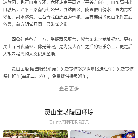
达陵园，也可由京五环、六环走京平高速（平谷方向），由东高村出
口驶出，沿平三路南行七公里，到达园区。陵园依山傍水，园内青松
翠柏，泉水潺潺。左右青龙白虎互为环抱，后有连绵的灵山化作玄武
依靠，前方明堂开阔，显朱雀之象。
.
四象神兽各守一方，坐拥藏风聚气、紫气东来之龙址福地，更有
灵山寺日夜诵经，佛光普照，是为先人百年之后的极乐净土，更是后
人敬孝报恩的人文纪念圣地。
.
灵山宝塔 陵园服务承诺：免费提供参观购墓接送班车；免费提供
祭扫班车(每周二、六）；免费提供接灵班车；
查看更多
灵山宝塔陵园环境
灵山宝塔陵园环境展示