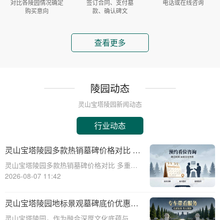
对比各陵园情况确定
签订合同、支付墓
电话或在线咨询
购买意向
款、确认碑文
查看更多
陵园动态
灵山宝塔陵园新闻动态
行业动态
灵山宝塔陵园多款热销墓碑价格对比 多
重优惠组合省钱指南
灵山宝塔陵园多款热销墓碑价格对比 多重优
惠组合省钱指南☎ 灵山宝塔陵园电话:400-
2026-08-07 11:42
838-5063在人生的旅程中，我们都会面临生
离死别的时刻。当亲人离去，选择一个合适
灵山宝塔陵园地标景观墓碑底价优惠，
的安息之地，不仅是对逝者的尊重
免费班车接送，购墓即享
灵山宝塔陵园，作为融合深厚文化底蕴与宗