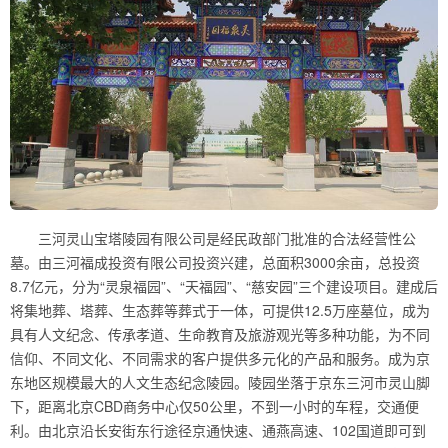
三河灵山宝塔陵园有限公司是经民政部门批准的合法经营性公
墓。由三河福成投资有限公司投资兴建，总面积3000余亩，总投资
8.7亿元，分为“灵泉福园”、“天福园”、“慈安园”三个建设项目。建成后
将集地葬、塔葬、生态葬等葬式于一体，可提供12.5万座墓位，成为
具有人文纪念、传承孝道、生命教育及旅游观光等多种功能，为不同
信仰、不同文化、不同需求的客户提供多元化的产品和服务。成为京
东地区规模最大的人文生态纪念陵园。陵园坐落于京东三河市灵山脚
下，距离北京CBD商务中心仅50公里，不到一小时的车程，交通便
利。由北京沿长安街东行途径京通快速、通燕高速、102国道即可到