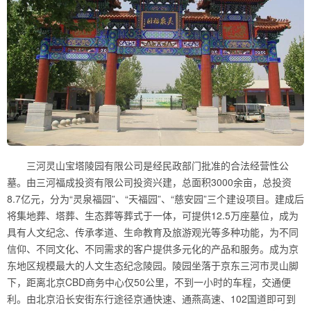
三河灵山宝塔陵园有限公司是经民政部门批准的合法经营性公
墓。由三河福成投资有限公司投资兴建，总面积3000余亩，总投资
8.7亿元，分为“灵泉福园”、“天福园”、“慈安园”三个建设项目。建成后
将集地葬、塔葬、生态葬等葬式于一体，可提供12.5万座墓位，成为
具有人文纪念、传承孝道、生命教育及旅游观光等多种功能，为不同
信仰、不同文化、不同需求的客户提供多元化的产品和服务。成为京
东地区规模最大的人文生态纪念陵园。陵园坐落于京东三河市灵山脚
下，距离北京CBD商务中心仅50公里，不到一小时的车程，交通便
利。由北京沿长安街东行途径京通快速、通燕高速、102国道即可到