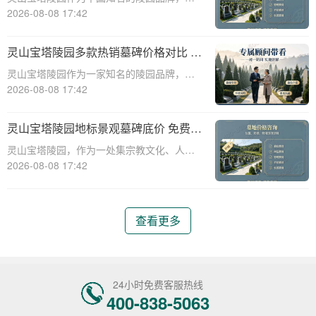
墓碑产品种类丰富，价格区间广泛，能够满
2026-08-08 17:42
足不同家庭的需求。本文将从专业角度出
发，详细介绍灵山宝塔陵园主流墓碑的价位
灵山宝塔陵园多款热销墓碑价格对比 多
对比，并为您提供多重优惠叠加省钱攻略，
重优惠组合省钱指南
灵山宝塔陵园作为一家知名的陵园品牌，提
帮助您在选购
供多种高质量且价格合理的墓碑选择。本文
2026-08-08 17:42
将详细介绍灵山宝塔陵园多款热销墓碑的价
格对比，并提供多重优惠组合省钱指南，帮
灵山宝塔陵园地标景观墓碑底价 免费班
助消费者在选购墓碑时做出明智的决策。☎
车配套购墓即享详解
灵山宝塔陵园，作为一处集宗教文化、人文
灵山宝塔
景观与现代园林艺术于一体的标志性陵园，
2026-08-08 17:42
其地标景观墓碑已成为众多家庭选择安息之
所的首选。本文将详细解析灵山宝塔陵园地
标景观墓碑的底价政策以及免费班车配套购
查看更多
墓服务的具
24小时免费客服热线
400-838-5063