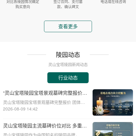
对比各陵园情况确定
签订合同、支付墓
电话或在线咨询
购买意向
款、确认碑文
查看更多
陵园动态
灵山宝塔陵园新闻动态
行业动态
“灵山宝塔陵园宝塔景观墓碑完整报价
团体购墓享大额直降：深度解析与专属
灵山宝塔陵园宝塔景观墓碑完整报价 团体购
优惠”
墓享大额直降：深度解析与专属优惠☎ 灵山
2026-08-09 14:42
宝塔陵园电话:400-838-5063在现代社会，人
们对逝者的纪念方式有了更多的选择和追
灵山宝塔陵园主流墓碑价位对比 多重优
求。灵山宝塔陵园作为一家知名的
惠叠加省钱攻略详解
灵山宝塔陵园作为中国知名的陵园品牌，其