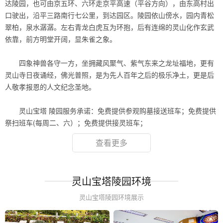
达陵园，也可由京五环、六环走京平高速（平谷方向），由东高村出
口驶出，沿平三路南行七公里，到达园区。陵园依山傍水，园内青松
翠柏，泉水潺潺。左右青龙白虎互为环抱，后有连绵的灵山化作玄武
依靠，前方明堂开阔，显朱雀之象。
.
四象神兽各守一方，坐拥藏风聚气、紫气东来之龙址福地，更有
灵山寺日夜诵经，佛光普照，是为先人百年之后的极乐净土，更是后
人敬孝报恩的人文纪念圣地。
.
灵山宝塔 陵园服务承诺：免费提供参观购墓接送班车；免费提供
祭扫班车(每周二、六）；免费提供接灵班车；
查看更多
灵山宝塔陵园环境
灵山宝塔陵园环境展示