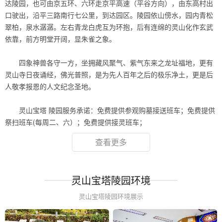
达陵园，也可由京五环、六环走京平高速（平谷方向），由东高村出
口驶出，沿平三路南行七公里，到达园区。陵园依山傍水，园内青松
翠柏，泉水潺潺。左右青龙白虎互为环抱，后有连绵的灵山化作玄武
依靠，前方明堂开阔，显朱雀之象。
.
四象神兽各守一方，坐拥藏风聚气、紫气东来之龙址福地，更有
灵山寺日夜诵经，佛光普照，是为先人百年之后的极乐净土，更是后
人敬孝报恩的人文纪念圣地。
.
灵山宝塔 陵园服务承诺：免费提供参观购墓接送班车；免费提供
祭扫班车(每周二、六）；免费提供接灵班车；
查看更多
灵山宝塔陵园环境
灵山宝塔陵园环境展示