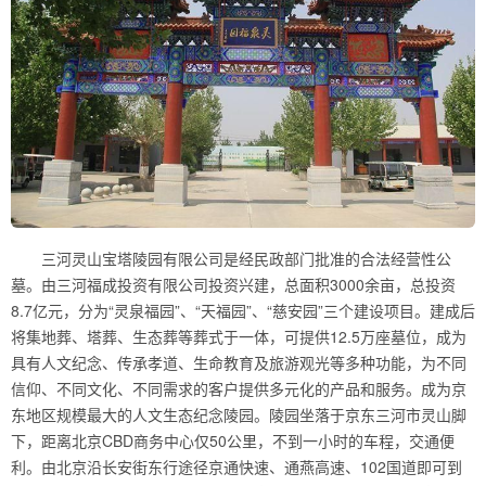
三河灵山宝塔陵园有限公司是经民政部门批准的合法经营性公
墓。由三河福成投资有限公司投资兴建，总面积3000余亩，总投资
8.7亿元，分为“灵泉福园”、“天福园”、“慈安园”三个建设项目。建成后
将集地葬、塔葬、生态葬等葬式于一体，可提供12.5万座墓位，成为
具有人文纪念、传承孝道、生命教育及旅游观光等多种功能，为不同
信仰、不同文化、不同需求的客户提供多元化的产品和服务。成为京
东地区规模最大的人文生态纪念陵园。陵园坐落于京东三河市灵山脚
下，距离北京CBD商务中心仅50公里，不到一小时的车程，交通便
利。由北京沿长安街东行途径京通快速、通燕高速、102国道即可到