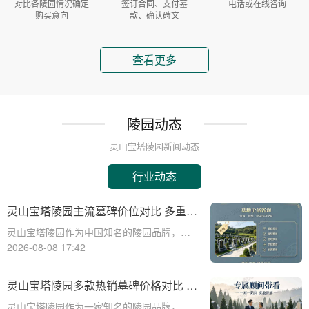
对比各陵园情况确定
签订合同、支付墓
电话或在线咨询
购买意向
款、确认碑文
查看更多
陵园动态
灵山宝塔陵园新闻动态
行业动态
灵山宝塔陵园主流墓碑价位对比 多重优
惠叠加省钱攻略详解
灵山宝塔陵园作为中国知名的陵园品牌，其
墓碑产品种类丰富，价格区间广泛，能够满
2026-08-08 17:42
足不同家庭的需求。本文将从专业角度出
发，详细介绍灵山宝塔陵园主流墓碑的价位
灵山宝塔陵园多款热销墓碑价格对比 多
对比，并为您提供多重优惠叠加省钱攻略，
重优惠组合省钱指南
灵山宝塔陵园作为一家知名的陵园品牌，提
帮助您在选购