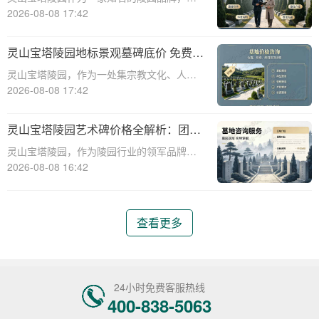
供多种高质量且价格合理的墓碑选择。本文
2026-08-08 17:42
将详细介绍灵山宝塔陵园多款热销墓碑的价
格对比，并提供多重优惠组合省钱指南，帮
灵山宝塔陵园地标景观墓碑底价 免费班
助消费者在选购墓碑时做出明智的决策。☎
车配套购墓即享详解
灵山宝塔陵园，作为一处集宗教文化、人文
灵山宝塔
景观与现代园林艺术于一体的标志性陵园，
2026-08-08 17:42
其地标景观墓碑已成为众多家庭选择安息之
所的首选。本文将详细解析灵山宝塔陵园地
灵山宝塔陵园艺术碑价格全解析：团购
标景观墓碑的底价政策以及免费班车配套购
更享折上折优惠！
灵山宝塔陵园，作为陵园行业的领军品牌，
墓服务的具
凭借其创新的艺术碑设计和亲民的价位体
2026-08-08 16:42
系，深受广大客户青睐。本文将深入解析灵
山宝塔陵园各类艺术碑的价格构成，并重点
介绍团体采购的叠加折扣优惠，旨在为消费
查看更多
者提供详尽、
24小时免费客服热线
400-838-5063