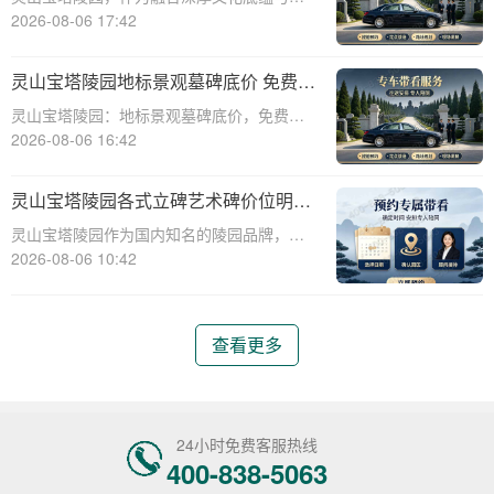
教意蕴的现代化陵园，其标志性景观墓碑不
2026-08-06 17:42
仅是缅怀先人的永恒丰碑，更是给予生者精
神慰藉的庄严象征。本文将深入剖析灵山宝
灵山宝塔陵园地标景观墓碑底价 免费班
塔陵园标志性景观墓碑的基准定价策略，并
车配套购墓即享
灵山宝塔陵园：地标景观墓碑底价，免费班
详细介绍免
车配套购墓即享☎ 灵山宝塔陵园电话:400-
2026-08-06 16:42
838-5063在现代社会，人们对死亡和身后事
的规划越来越重视。选择一个合适的墓地，
灵山宝塔陵园各式立碑艺术碑价位明细
不仅是对逝者的尊重，也是对生者的
组团选购享折上折
灵山宝塔陵园作为国内知名的陵园品牌，提
供各式立碑艺术碑，满足不同用户的需求。
2026-08-06 10:42
本文将详细介绍灵山宝塔陵园各式立碑艺术
碑的价位明细，并探讨组团选购享折上折的
优惠政策。通过本文，读者将了解到不同类
查看更多
型立碑艺术
24小时免费客服热线
400-838-5063