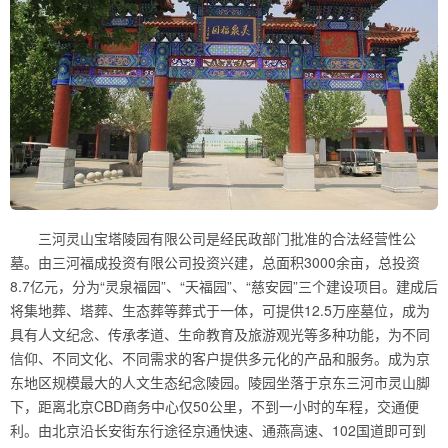
三河灵山宝塔陵园有限公司是经民政部门批准的合法经营性公
墓。由三河福成投资有限公司投资兴建，总面积3000余亩，总投资
8.7亿元，分为“灵泉福园”、“天福园”、“慈安园”三个建设项目。建成后
将集地葬、塔葬、生态葬等葬式于一体，可提供12.5万座墓位，成为
具有人文纪念、传承孝道、生命教育及旅游观光等多种功能，为不同
信仰、不同文化、不同需求的客户提供多元化的产品和服务。成为京
东地区规模最大的人文生态纪念陵园。陵园坐落于京东三河市灵山脚
下，距离北京CBD商务中心仅50公里，不到一小时的车程，交通便
利。由北京沿长安街东行途径京通快速、通燕高速、102国道即可到