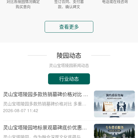
对比各陵园情况确定
签订合同、支付墓
电话或在线咨询
购买意向
款、确认碑文
查看更多
陵园动态
灵山宝塔陵园新闻动态
行业动态
灵山宝塔陵园多款热销墓碑价格对比 多
重优惠组合省钱指南
灵山宝塔陵园多款热销墓碑价格对比 多重优
惠组合省钱指南☎ 灵山宝塔陵园电话:400-
2026-08-07 11:42
838-5063在人生的旅程中，我们都会面临生
离死别的时刻。当亲人离去，选择一个合适
灵山宝塔陵园地标景观墓碑底价优惠，
的安息之地，不仅是对逝者的尊重
免费班车接送，购墓即享
灵山宝塔陵园，作为融合深厚文化底蕴与宗