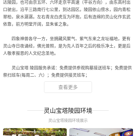
达陵园，也可由京五环、六环走京平高速（平谷方向），由东高村出
口驶出，沿平三路南行七公里，到达园区。陵园依山傍水，园内青松
翠柏，泉水潺潺。左右青龙白虎互为环抱，后有连绵的灵山化作玄武
依靠，前方明堂开阔，显朱雀之象。
.
四象神兽各守一方，坐拥藏风聚气、紫气东来之龙址福地，更有
灵山寺日夜诵经，佛光普照，是为先人百年之后的极乐净土，更是后
人敬孝报恩的人文纪念圣地。
.
灵山宝塔 陵园服务承诺：免费提供参观购墓接送班车；免费提供
祭扫班车(每周二、六）；免费提供接灵班车；
查看更多
灵山宝塔陵园环境
灵山宝塔陵园环境展示