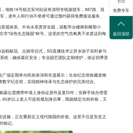
，地铁16号线北安河站设有清明专线接驳车，887路、昌
免费专车
光车，老年人和行动不便者可通过预约获得免费接送服务。
青的景观体系。中央水系贯穿全园，搭配亭台楼阁和雕塑小
市"绿色生态陵园"称号。这里的空气负氧离子浓度达到每
返回顶部
持远程献花、点烛等仪式，5G直播技术让异乡游子实时参与
控系统，确保墓区安全；专业园艺团队定期维护，保证四季景
化广场定期举办民俗表演和非遗展示；生命纪念馆收藏老物
者数字纪念馆，实现精神传承与生态保护的完美结合。
购墓位需携带申请人身份证原件及复印件；安葬手续办理需
，60岁以上老人可提前规划身后事，既能锁定当前价格，又
套设施，正在重新定义现代陵园的价值。这里不仅是安息之
的铭记。