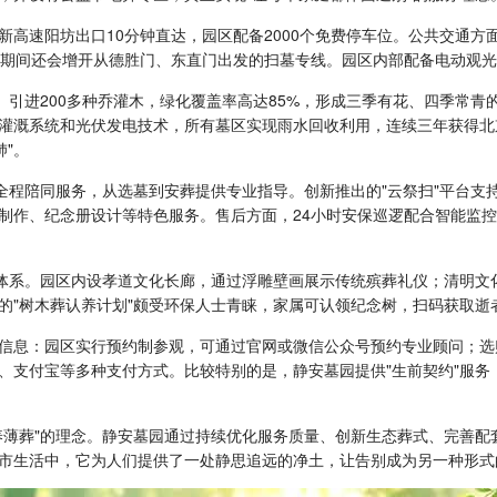
高速阳坊出口10分钟直达，园区配备2000个免费停车位。公共交通方面
至期间还会增开从德胜门、东直门出发的扫墓专线。园区内部配备电动观
。引进200多种乔灌木，绿化覆盖率高达85%，形成三季有花、四季常
灌溉系统和光伏发电技术，所有墓区实现雨水回收利用，连续三年获得北京
肺"。
全程陪同服务，从选墓到安葬提供专业指导。创新推出的"云祭扫"平台支
制作、纪念册设计等特色服务。售后方面，24小时安保巡逻配合智能监
"体系。园区内设孝道文化长廊，通过浮雕壁画展示传统殡葬礼仪；清明文
的"树木葬认养计划"颇受环保人士青睐，家属可认领纪念树，扫码获取逝
信息：园区实行预约制参观，可通过官网或微信公众号预约专业顾问；选
、支付宝等多种支付方式。比较特别的是，静安墓园提供"生前契约"服务
养薄葬"的理念。静安墓园通过持续优化服务质量、创新生态葬式、完善配
市生活中，它为人们提供了一处静思追远的净土，让告别成为另一种形式