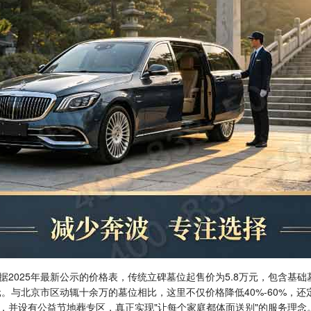
2025年最新公示的价格表，传统立碑墓位起售价为5.8万元，包含基
5万元。与北京市区动辄十余万的墓位相比，这里不仅价格降低40%-60%，
，并设有公益节地葬专区，真正实现"让每个家庭都体面送别"的服务理念