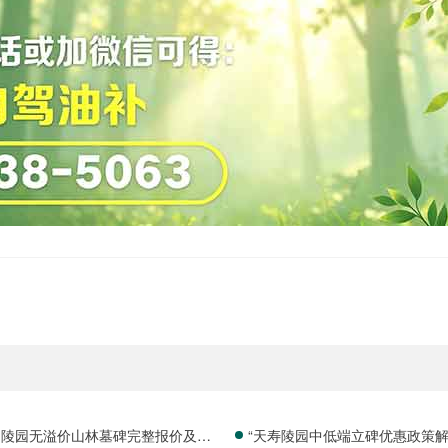
山陵园无溢价山林墓碑完整报价及淡
“天寿陵园中低端立碑优惠政策解