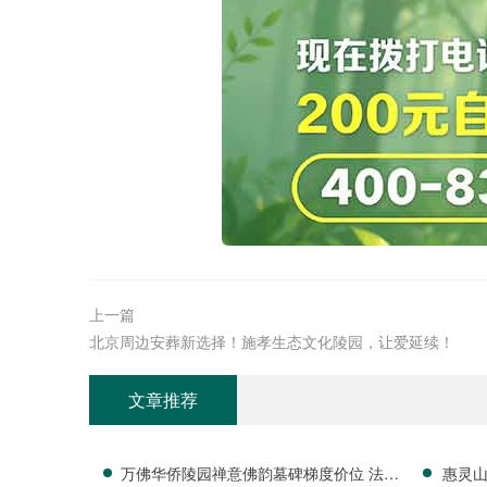
上一篇
北京周边安葬新选择！施孝生态文化陵园，让爱延续！
文章推荐
万佛华侨陵园禅意佛韵墓碑梯度价位 法会
惠灵