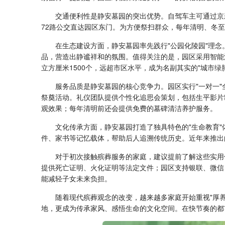
交通便利性是静安墓园的突出优势。自驾车主可通过京新
72路公交直达园区东门。为方便祭扫群众，每年清明、冬
在生态建设方面，静安墓园率先践行"公园化陵园"理念
品，营造出静谧祥和的氛围。值得关注的是，园区采用智能
立方厘米1500个，远超市区水平，成为名副其实的"城市绿
服务品质是静安墓园的核心竞争力。园区实行"一对一"
祭奠活动。礼仪团队提供个性化追思会策划，包括生平影片
观效果；每年清明前还会提供免费的墓碑清洁养护服务。
文化传承方面，静安墓园打造了独具特色的"生命教育
件、家书等记忆载体，帮助后人追溯传统历史。近年来推出
对于初次接触殡葬服务的家庭，建议提前了解这些实用
提供死亡证明、火化证明等法定文件；园区支持银联、微信
能减轻子女未来负担。
随着现代殡葬观念的改变，越来越多家庭开始重视"厚
地，更成为传承家风、感悟生命的文化空间。在快节奏的都