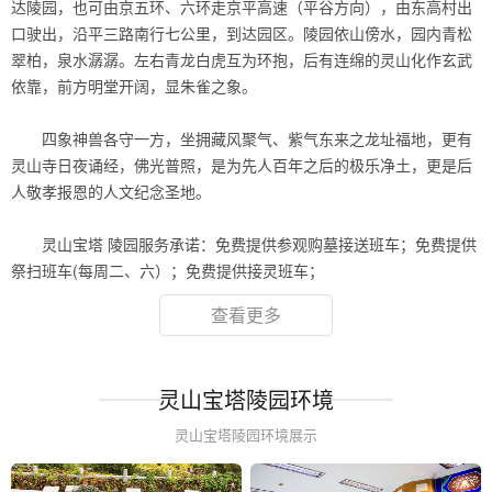
达陵园，也可由京五环、六环走京平高速（平谷方向），由东高村出
口驶出，沿平三路南行七公里，到达园区。陵园依山傍水，园内青松
翠柏，泉水潺潺。左右青龙白虎互为环抱，后有连绵的灵山化作玄武
依靠，前方明堂开阔，显朱雀之象。
.
四象神兽各守一方，坐拥藏风聚气、紫气东来之龙址福地，更有
灵山寺日夜诵经，佛光普照，是为先人百年之后的极乐净土，更是后
人敬孝报恩的人文纪念圣地。
.
灵山宝塔 陵园服务承诺：免费提供参观购墓接送班车；免费提供
祭扫班车(每周二、六）；免费提供接灵班车；
查看更多
灵山宝塔陵园环境
灵山宝塔陵园环境展示