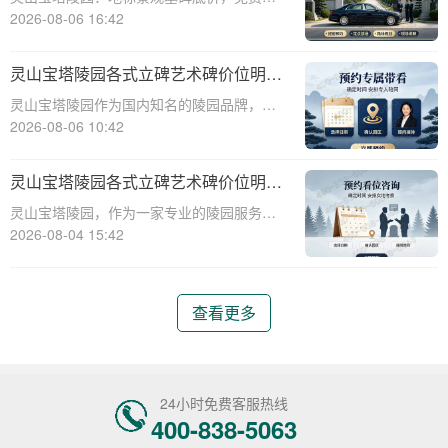
车配套购墓即享☎ 灵山宝塔陵园电话:400-
2026-08-06 16:42
838-5063在现代社会，人们对死亡和身后事
的规划越来越重视。选择一个合适的墓地，
灵山宝塔陵园各式立碑艺术碑价位明细
不仅是对逝者的尊重，也是对生者的
组团选购享折上折
灵山宝塔陵园作为国内知名的陵园品牌，提
供各式立碑艺术碑，满足不同用户的需求。
2026-08-06 10:42
本文将详细介绍灵山宝塔陵园各式立碑艺术
碑的价位明细，并探讨组团选购享折上折的
灵山宝塔陵园各式立碑艺术碑价位明细
优惠政策。通过本文，读者将了解到不同类
组团选购享折上折
灵山宝塔陵园，作为一家专业的陵园服务提
型立碑艺术
供商，致力于为客户提供高品质的立碑艺术
2026-08-04 15:42
碑服务。在灵山宝塔陵园，我们深知每一座
碑都承载着对逝者的深深敬意和对生者的美
好祝愿，因此我们精心设计了各式立碑艺术
查看更多
碑，以满足
24小时免费客服热线
400-838-5063