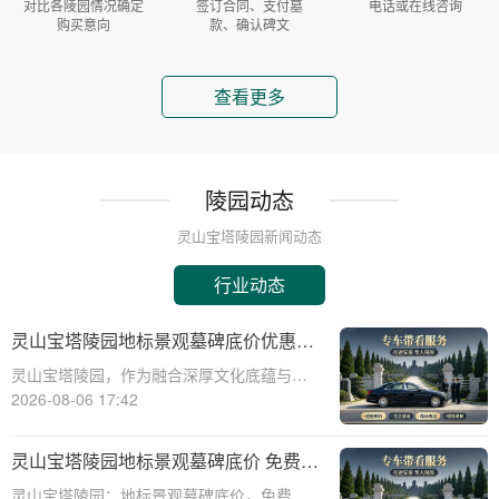
对比各陵园情况确定
签订合同、支付墓
电话或在线咨询
购买意向
款、确认碑文
查看更多
陵园动态
灵山宝塔陵园新闻动态
行业动态
灵山宝塔陵园地标景观墓碑底价优惠，
免费班车接送，购墓即享
灵山宝塔陵园，作为融合深厚文化底蕴与宗
教意蕴的现代化陵园，其标志性景观墓碑不
2026-08-06 17:42
仅是缅怀先人的永恒丰碑，更是给予生者精
神慰藉的庄严象征。本文将深入剖析灵山宝
灵山宝塔陵园地标景观墓碑底价 免费班
塔陵园标志性景观墓碑的基准定价策略，并
车配套购墓即享
灵山宝塔陵园：地标景观墓碑底价，免费班
详细介绍免