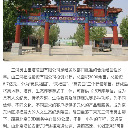
三河灵山宝塔陵园有限公司是经民政部门批准的合法经营性公
墓。由三河福成投资有限公司投资兴建，总面积3000余亩，总投资
8.7亿元，分为“灵泉福园”、“天福园”、“慈安园”三个建设项目。建成后
将集地葬、塔葬、生态葬等葬式于一体，可提供12.5万座墓位，成为
具有人文纪念、传承孝道、生命教育及旅游观光等多种功能，为不同
信仰、不同文化、不同需求的客户提供多元化的产品和服务。成为京
东地区规模最大的人文生态纪念陵园。陵园坐落于京东三河市灵山脚
下，距离北京CBD商务中心仅50公里，不到一小时的车程，交通便
利。由北京沿长安街东行途径京通快速、通燕高速、102国道即可到