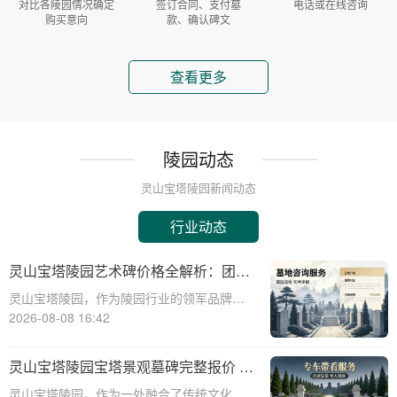
对比各陵园情况确定
签订合同、支付墓
电话或在线咨询
购买意向
款、确认碑文
查看更多
陵园动态
灵山宝塔陵园新闻动态
行业动态
灵山宝塔陵园艺术碑价格全解析：团购
更享折上折优惠！
灵山宝塔陵园，作为陵园行业的领军品牌，
凭借其创新的艺术碑设计和亲民的价位体
2026-08-08 16:42
系，深受广大客户青睐。本文将深入解析灵
山宝塔陵园各类艺术碑的价格构成，并重点
灵山宝塔陵园宝塔景观墓碑完整报价 团
介绍团体采购的叠加折扣优惠，旨在为消费
体购墓享大额直降详解
灵山宝塔陵园，作为一处融合了传统文化与
者提供详尽、