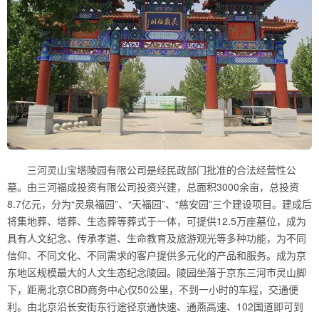
三河灵山宝塔陵园有限公司是经民政部门批准的合法经营性公
墓。由三河福成投资有限公司投资兴建，总面积3000余亩，总投资
8.7亿元，分为“灵泉福园”、“天福园”、“慈安园”三个建设项目。建成后
将集地葬、塔葬、生态葬等葬式于一体，可提供12.5万座墓位，成为
具有人文纪念、传承孝道、生命教育及旅游观光等多种功能，为不同
信仰、不同文化、不同需求的客户提供多元化的产品和服务。成为京
东地区规模最大的人文生态纪念陵园。陵园坐落于京东三河市灵山脚
下，距离北京CBD商务中心仅50公里，不到一小时的车程，交通便
利。由北京沿长安街东行途径京通快速、通燕高速、102国道即可到