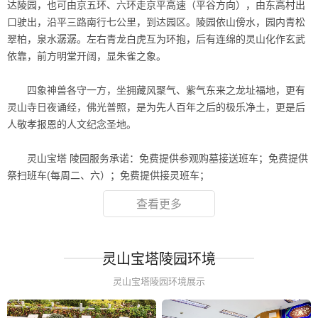
达陵园，也可由京五环、六环走京平高速（平谷方向），由东高村出
口驶出，沿平三路南行七公里，到达园区。陵园依山傍水，园内青松
翠柏，泉水潺潺。左右青龙白虎互为环抱，后有连绵的灵山化作玄武
依靠，前方明堂开阔，显朱雀之象。
.
四象神兽各守一方，坐拥藏风聚气、紫气东来之龙址福地，更有
灵山寺日夜诵经，佛光普照，是为先人百年之后的极乐净土，更是后
人敬孝报恩的人文纪念圣地。
.
灵山宝塔 陵园服务承诺：免费提供参观购墓接送班车；免费提供
祭扫班车(每周二、六）；免费提供接灵班车；
查看更多
灵山宝塔陵园环境
灵山宝塔陵园环境展示