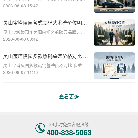
现代园林艺术的墓园，其宝塔景观墓碑因其
2026-08-08 15:42
独特的建筑风格和深厚的文化内涵，成为众
多家庭选择安息之地的首选。本文将从专业
灵山宝塔陵园各式立碑艺术碑价位明细
角度详细介绍灵山宝塔陵园宝塔景观墓碑的
组团选购享折上折
灵山宝塔陵园作为国内知名的陵园品牌，提
完整报价，
供多样化的立碑艺术碑选择，满足不同用户
2026-08-08 09:42
的需求。本文将详细介绍灵山宝塔陵园各式
立碑艺术碑的价位明细，并探讨组团选购享
灵山宝塔陵园多款热销墓碑价格对比 多
折上折的优惠策略，帮助用户在选购过程中
重优惠组合省钱指南
灵山宝塔陵园多款热销墓碑价格对比 多重优
做出明智的
惠组合省钱指南☎ 灵山宝塔陵园电话:400-
2026-08-07 11:42
838-5063在人生的旅程中，我们都会面临生
离死别的时刻。当亲人离去，选择一个合适
的安息之地，不仅是对逝者的尊重
查看更多
24小时免费客服热线
400-838-5063