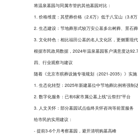
将温泉墓园与同属市管的其他墓园对比：
1. 价格维度：其壁葬价格（2.6万）低于八宝山（3.8
2. 生态建设：节地葬形式较
万安公墓
多出树葬、景石葬
3. 文化特色：相比
福田公墓
的名人文化区，更侧重现代
根据市民政局数据，2024年温泉墓园客户满意度达92
四、行业观察与建议
随着《北京市殡葬设施专项规划（2021-2035）》实
1. 生态化转型：2025年新建墓位中节地葬比例将强制达
2. 数字化服务：已有6家市属公墓上线"云祭扫"平台
3. 人文关怀：部分墓园试点临终关怀咨询等前置服务
给市民的实用建议：
- 提前3-6个月考察墓园，避开清明购墓高峰