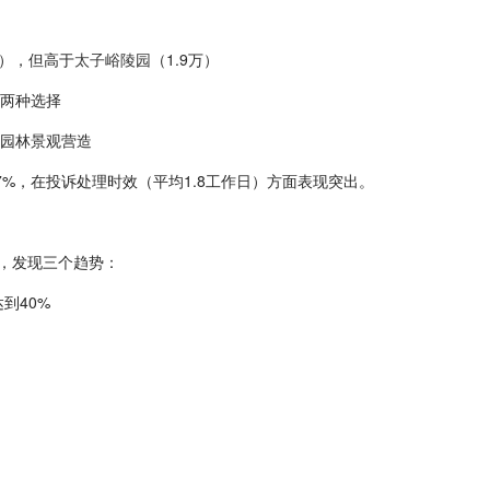
万），但高于
太子峪陵园
（1.9万）
两种选择
园林景观营造
.7%，在投诉处理时效（平均1.8工作日）方面表现突出。
施，发现三个趋势：
到40%