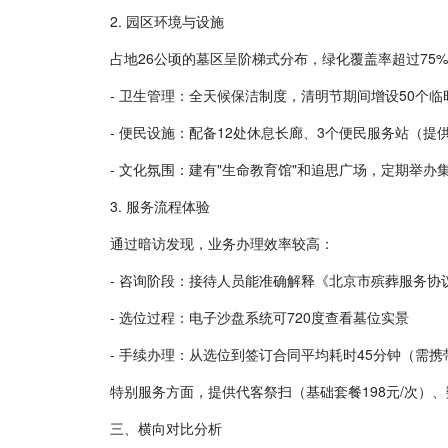
2. 园区环境与设施
占地26公顷的墓区呈阶梯式分布，绿化覆盖率超过75
- 卫生管理：全天候保洁制度，清明节期间增设50个临
- 便民设施：配备12处休息长廊、3个便民服务站（提
- 文化氛围：建有"生命教育馆"和追思广场，定期举办
3. 服务流程体验
通过暗访发现，业务办理效率较高：
- 咨询阶段：接待人员能准确解释《北京市殡葬服务协
- 选位过程：电子沙盘系统可720度查看墓位实景
- 手续办理：从选位到签订合同平均耗时45分钟（需
特别服务方面，提供代客祭扫（基础套餐198元/次）
三、横向对比分析