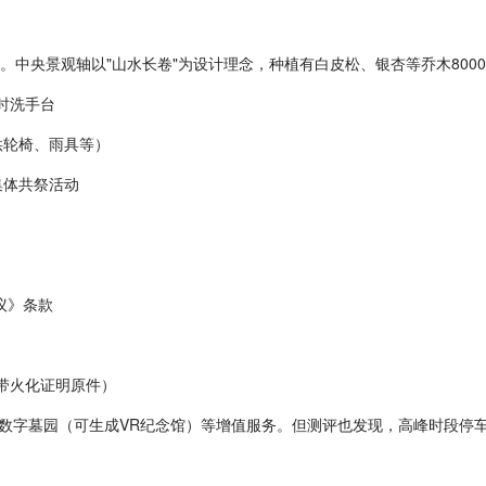
%。中央景观轴以"山水长卷"为设计理念，种植有白皮松、银杏等乔木800
时洗手台
供轮椅、雨具等）
集体共祭活动
议》条款
携带火化证明原件）
、数字墓园（可生成VR纪念馆）等增值服务。但测评也发现，高峰时段停