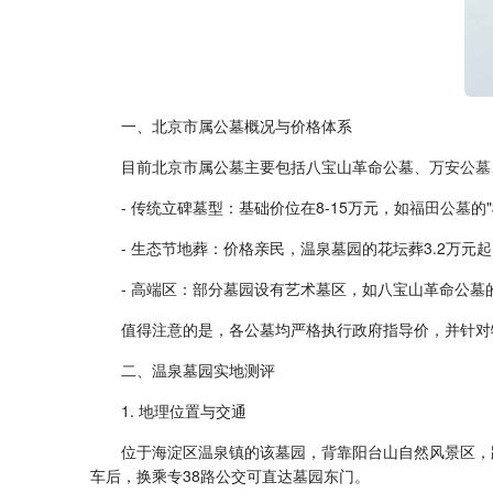
一、北京市属公墓概况与价格体系
目前北京市属公墓主要包括八宝山革命公墓、
万安公墓
- 传统立碑墓型：基础价位在8-15万元，如
福田公墓
的
- 生态节地葬：价格亲民，温泉墓园的花坛葬3.2万元
- 高端区：部分墓园设有艺术墓区，如八宝山革命公墓的
值得注意的是，各公墓均严格执行政府指导价，并针对
二、温泉墓园实地测评
1. 地理位置与交通
位于海淀区温泉镇的该墓园，背靠阳台山自然风景区，
车后，换乘专38路公交可直达墓园东门。