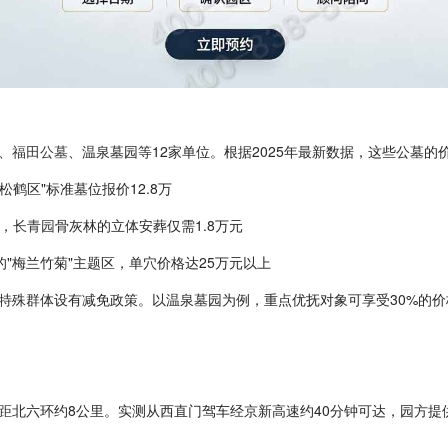
、
福田公墓
、温泉墓园等12家单位。根据2025年最新数据，这些公墓的
"松鹤区"标准墓位报价12.8万
起，
长青园
骨灰林的立体安葬仅需1.8万元
"梅兰竹菊"主题区，单穴价格达25万元以上
特殊群体设有减免政策。以温泉墓园为例，重点优抚对象可享受30%的价格
距北六环约8公里。实测从西直门驾车经京新高速约40分钟可达，园方提