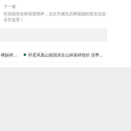
下一篇
长安园骨灰林深度测评，北京市属生态葬陵园的真实信息
全在这里！
 稀缺碑位
怀柔凤凰山陵园原生山林墓碑报价 淡季专
属折扣福利详解