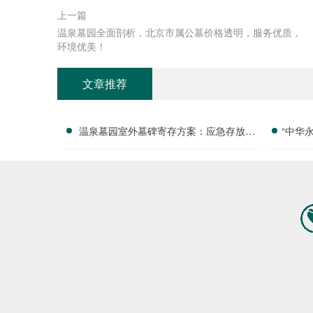
上一篇
温泉墓园全面剖析，北京市属公墓价格透明，服务优质，
环境优美！
文章推荐
温泉墓园室外墓碑寄存方案：应急存放配
“中华
套活动减免政策详解
付清