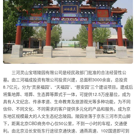
三河灵山宝塔陵园有限公司是经民政部门批准的合法经营性公
墓。由三河福成投资有限公司投资兴建，总面积3000余亩，总投资
8.7亿元，分为“灵泉福园”、“天福园”、“慈安园”三个建设项目。建成后
将集地葬、塔葬、生态葬等葬式于一体，可提供12.5万座墓位，成为
具有人文纪念、传承孝道、生命教育及旅游观光等多种功能，为不同
信仰、不同文化、不同需求的客户提供多元化的产品和服务。成为京
东地区规模最大的人文生态纪念陵园。陵园坐落于京东三河市灵山脚
下，距离北京CBD商务中心仅50公里，不到一小时的车程，交通便
利。由北京沿长安街东行途径京通快速、通燕高速、102国道即可到