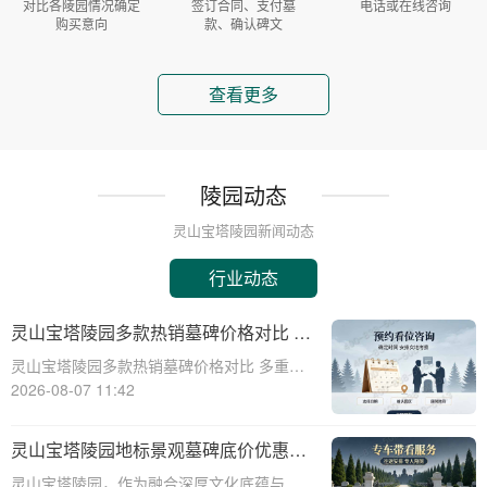
对比各陵园情况确定
签订合同、支付墓
电话或在线咨询
购买意向
款、确认碑文
查看更多
陵园动态
灵山宝塔陵园新闻动态
行业动态
灵山宝塔陵园多款热销墓碑价格对比 多
重优惠组合省钱指南
灵山宝塔陵园多款热销墓碑价格对比 多重优
惠组合省钱指南☎ 灵山宝塔陵园电话:400-
2026-08-07 11:42
838-5063在人生的旅程中，我们都会面临生
离死别的时刻。当亲人离去，选择一个合适
灵山宝塔陵园地标景观墓碑底价优惠，
的安息之地，不仅是对逝者的尊重
免费班车接送，购墓即享
灵山宝塔陵园，作为融合深厚文化底蕴与宗