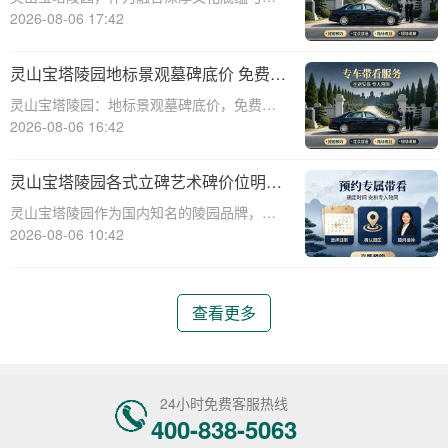
教意蕴的现代化陵园，其标志性景观墓碑不
2026-08-06 17:42
仅是缅怀先人的永恒丰碑，更是给予生者精
神慰藉的庄严象征。本文将深入剖析灵山宝
灵山宝塔陵园地标景观墓碑底价 免费班
塔陵园标志性景观墓碑的基准定价策略，并
车配套购墓即享
灵山宝塔陵园：地标景观墓碑底价，免费班
详细介绍免
车配套购墓即享☎ 灵山宝塔陵园电话:400-
2026-08-06 16:42
838-5063在现代社会，人们对死亡和身后事
的规划越来越重视。选择一个合适的墓地，
灵山宝塔陵园各式立碑艺术碑价位明细
不仅是对逝者的尊重，也是对生者的
组团选购享折上折
灵山宝塔陵园作为国内知名的陵园品牌，提
供各式立碑艺术碑，满足不同用户的需求。
2026-08-06 10:42
本文将详细介绍灵山宝塔陵园各式立碑艺术
碑的价位明细，并探讨组团选购享折上折的
优惠政策。通过本文，读者将了解到不同类
查看更多
型立碑艺术
24小时免费客服热线
400-838-5063