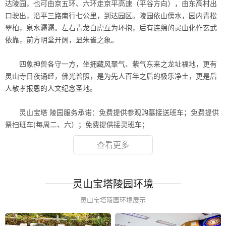
达陵园，也可由京五环、六环走京平高速（平谷方向），由东高村出
口驶出，沿平三路南行七公里，到达园区。陵园依山傍水，园内青松
翠柏，泉水潺潺。左右青龙白虎互为环抱，后有连绵的灵山化作玄武
依靠，前方明堂开阔，显朱雀之象。
.
四象神兽各守一方，坐拥藏风聚气、紫气东来之龙址福地，更有
灵山寺日夜诵经，佛光普照，是为先人百年之后的极乐净土，更是后
人敬孝报恩的人文纪念圣地。
.
灵山宝塔 陵园服务承诺：免费提供参观购墓接送班车；免费提供
祭扫班车(每周二、六）；免费提供接灵班车；
查看更多
灵山宝塔陵园环境
灵山宝塔陵园环境展示