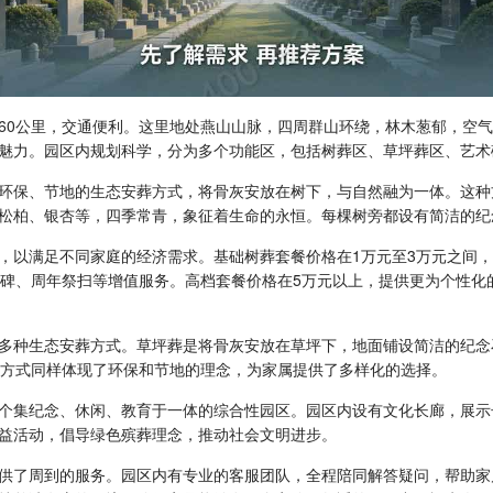
60公里，交通便利。这里地处燕山山脉，四周群山环绕，林木葱郁，空
魅力。园区内规划科学，分为多个功能区，包括树葬区、草坪葬区、艺术
环保、节地的生态安葬方式，将骨灰安放在树下，与自然融为一体。这种
松柏、银杏等，四季常青，象征着生命的永恒。每棵树旁都设有简洁的纪
，以满足不同家庭的经济需求。基础树葬套餐价格在1万元至3万元之间
墓碑、周年祭扫等增值服务。高档套餐价格在5万元以上，提供更为个性化
多种生态安葬方式。草坪葬是将骨灰安放在草坪下，地面铺设简洁的纪念石
些方式同样体现了环保和节地的理念，为家属提供了多样化的选择。
个集纪念、休闲、教育于一体的综合性园区。园区内设有文化长廊，展示
益活动，倡导绿色殡葬理念，推动社会文明进步。
供了周到的服务。园区内有专业的客服团队，全程陪同解答疑问，帮助家