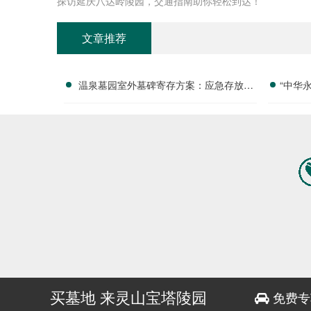
探访延庆八达岭陵园，交通指南助你轻松到达！
文章推荐
温泉墓园室外墓碑寄存方案：应急存放配
“中华
套活动减免政策详解
付清
买墓地 来灵山宝塔陵园
免费专