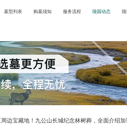
墓型列表
购墓须知
服务流程
陵园动态
陵
区周边宝藏地！九公山长城纪念林树葬，全面介绍加