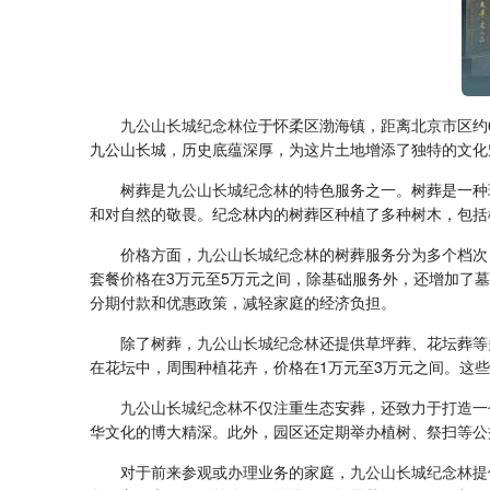
九公山长城纪念林
位于怀柔区渤海镇，距离北京市区约
九公山长城，历史底蕴深厚，为这片土地增添了独特的文化
树葬是
九公山长城纪念林
的特色服务之一。树葬是一种
和对自然的敬畏。纪念林内的树葬区种植了多种树木，包括
价格方面，
九公山长城纪念林
的树葬服务分为多个档次
套餐价格在3万元至5万元之间，除基础服务外，还增加了
分期付款和优惠政策，减轻家庭的经济负担。
除了树葬，
九公山长城纪念林
还提供草坪葬、花坛葬等
在花坛中，周围种植花卉，价格在1万元至3万元之间。这
九公山长城纪念林
不仅注重生态安葬，还致力于打造一
华文化的博大精深。此外，园区还定期举办植树、祭扫等公
对于前来参观或办理业务的家庭，
九公山长城纪念林
提