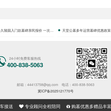
永久陵园入门款墓碑亲民报价 一次性
天堂公墓多年运营墓碑优惠政策
享折上折：超值优惠与便捷选择的完
限时放出抢购详解
美结合”
24小时免费客服热线
400-838-5063
邮箱：44413758@qq.com
电话：400-838-5063
冀ICP备2025121770号
车接送
专业顾问全程陪同
购墓优惠多赠品丰