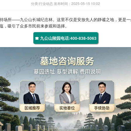
分类:行业动态 发布时间：2025-05-15 10:02
特场所——
九公山长城纪念林
。这里不仅是安放先人的静谧之地，更是一
蕴，吸引了众多市民前来参观和选择。
☎ 九公山陵园电话:400-838-5063