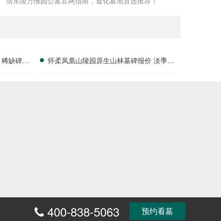
清东陵万佛园公墓官网指南，遵化墓地首选推荐！
 稀缺碑位
怀柔凤凰山陵园原生山林墓碑报价 淡季专
属折扣福利详解
400-838-5063
富
预约看墓