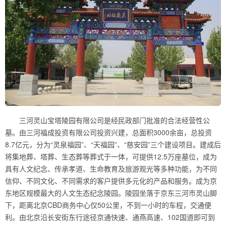
三河灵山宝塔陵园有限公司是经民政部门批准的合法经营性公
墓。由三河福成投资有限公司投资兴建，总面积3000余亩，总投资
8.7亿元，分为“灵泉福园”、“天福园”、“慈安园”三个建设项目。建成后
将集地葬、塔葬、生态葬等葬式于一体，可提供12.5万座墓位，成为
具有人文纪念、传承孝道、生命教育及旅游观光等多种功能，为不同
信仰、不同文化、不同需求的客户提供多元化的产品和服务。成为京
东地区规模最大的人文生态纪念陵园。陵园坐落于京东三河市灵山脚
下，距离北京CBD商务中心仅50公里，不到一小时的车程，交通便
利。由北京沿长安街东行途径京通快速、通燕高速、102国道即可到