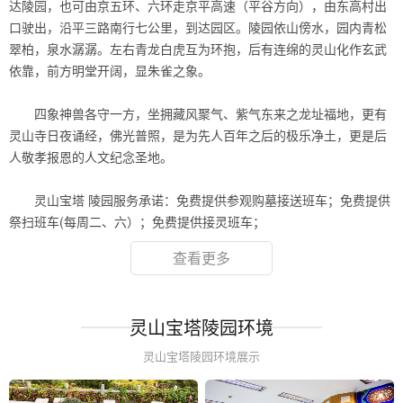
达陵园，也可由京五环、六环走京平高速（平谷方向），由东高村出
口驶出，沿平三路南行七公里，到达园区。陵园依山傍水，园内青松
翠柏，泉水潺潺。左右青龙白虎互为环抱，后有连绵的灵山化作玄武
依靠，前方明堂开阔，显朱雀之象。
.
四象神兽各守一方，坐拥藏风聚气、紫气东来之龙址福地，更有
灵山寺日夜诵经，佛光普照，是为先人百年之后的极乐净土，更是后
人敬孝报恩的人文纪念圣地。
.
灵山宝塔 陵园服务承诺：免费提供参观购墓接送班车；免费提供
祭扫班车(每周二、六）；免费提供接灵班车；
查看更多
灵山宝塔陵园环境
灵山宝塔陵园环境展示