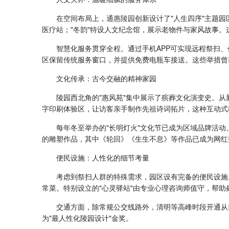
在空间布局上，
通惠陵园
创新设计了"人生四序"主题园
医疗站；"冬韵"特设人文纪念馆，展示老物件与家风故事
智慧化服务贯穿全程。通过手机APP可实现远程祭扫、
区保留传统服务窗口，并提供免费电瓶车接送。这些举措曾
文化传承：古今交融的精神家园
陵园西北角的"惠风苑"集中展示了殡葬文化演变史。从
字印刷体验区，让访客亲手制作先祖诗词拓片，这种互动式
每年冬至举办的"长明灯火"文化节已成为区域品牌活
的雕塑作品，其中《轮回》《生生不息》等作品已成为网红
便民设施：人性化的细节考量
考虑到祭扫人群的特殊需求，园区设有完备的便民设施
常菜。特别设立的"心灵驿站"由专业心理咨询师值守，帮助
交通方面，除常规公交线路外，清明等高峰时段开通从
为"最人性化陵园设计"金奖。