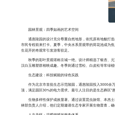
园林景观：四季如画的艺术空间
通惠陵园
的设计充分尊重自然地形，依托原有地貌打造
市民专程前来打卡。夏季，中央水系景观带的荷花池成为焦点
生花开的奇观常引发游客驻足。
秋季的彩叶景观堪称京城一绝。设计师精选了银杏、元
汉白玉雕塑群相映成趣。冬季则通过雪松、白皮松等常绿植
生态建设：科技赋能的绿色实践
作为北京市首批生态示范陵园，
通惠陵园
投入3000
顶，满足园区30%的电力需求。最引人注目的是生态葬区"
生物多样性保护成效显著。通过设置昆虫旅馆、本杰士
林部负责人介绍，他们定期邀请生态专家开展生物普查，确
人文关怀：温暖细腻的服务体系