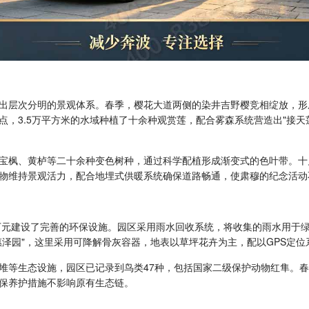
出层次分明的景观体系。春季，樱花大道两侧的染井吉野樱竞相绽放，形成
，3.5万平方米的水域种植了十余种观赏莲，配合雾森系统营造出"接天
宝枫、黄栌等二十余种变色树种，通过科学配植形成渐变式的色叶带。十
物维持景观活力，配合地埋式供暖系统确保道路畅通，使肃穆的纪念活动
余万元建设了完善的环保设施。园区采用雨水回收系统，将收集的雨水用于
惠泽园"，这里采用可降解骨灰容器，地表以草坪花卉为主，配以GPS定
堆等生态设施，园区已记录到鸟类47种，包括国家二级保护动物红隼。
保养护措施不影响原有生态链。