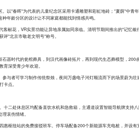
区。以"春晖"为代表的儿童纪念区采用卡通雕塑和彩虹地砖；"夏荫"中青
。这种年龄分区的设计让不同家庭都能找到情感共鸣。
代客献花，VR实景功能让异地亲属如同亲临。清明节期间推出的"记忆银
获评"北京市敬老文明号"称号。
新石器时代的瓮棺葬具，到汉代画像砖拓片，再到现代生态葬模型，200
教育深受青少年欢迎。
动。参与者可学习制作传统祭烛，夜间万盏电子河灯顺流而下的场景蔚为壮
打卡点。
。十二处休息区均配备直饮水机和急救箱，主通道设置智能导航牌支持八
处理哀伤情绪。
四惠枢纽站的免费接驳班车。停车场配备200个新能源车充电桩，并设有