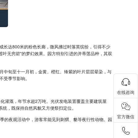
长达800米的粉色长廊，微风拂过时落英缤纷，引得不少
莲叶无穷碧"的梦幻效果。园方特别引进的并蒂莲品种，其双
月中旬至十一月初，金黄、橙红、绛紫的叶片层层晕染，与
不受季节影响。
在线咨询
绿化灌溉，年节水超2万吨。光伏发电装置覆盖主要建筑屋
位系统，既保持自然风貌又方便祭扫定位。
官方微信
春季的夜观活动中，游客常能见到刺猬、貉等夜行性动物。园