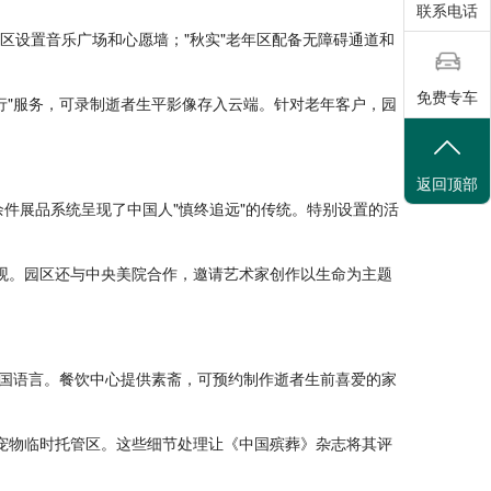
联系电话
年区设置音乐广场和心愿墙；"秋实"老年区配备无障碍通道和
免费专车
行"服务，可录制逝者生平影像存入云端。针对老年客户，园
返回顶部
余件展品系统呈现了中国人"慎终追远"的传统。特别设置的活
观。园区还与中央美院合作，邀请艺术家创作以生命为主题
国语言。餐饮中心提供素斋，可预约制作逝者生前喜爱的家
宠物临时托管区。这些细节处理让《中国殡葬》杂志将其评