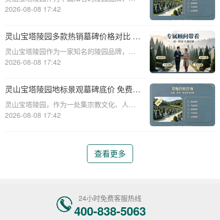
墓碑产品种类丰富，价格区间广泛，能够满
2026-08-08 17:42
足不同家庭的需求。本文将从专业角度出
发，详细介绍灵山宝塔陵园主流墓碑的价位
灵山宝塔陵园多款热销墓碑价格对比 多
对比，并为您提供多重优惠叠加省钱攻略，
重优惠组合省钱指南
灵山宝塔陵园作为一家知名的陵园品牌，提
帮助您在选购
供多种高质量且价格合理的墓碑选择。本文
2026-08-08 17:42
将详细介绍灵山宝塔陵园多款热销墓碑的价
格对比，并提供多重优惠组合省钱指南，帮
灵山宝塔陵园地标景观墓碑底价 免费班
助消费者在选购墓碑时做出明智的决策。☎
车配套购墓即享详解
灵山宝塔陵园，作为一处集宗教文化、人文
灵山宝塔
景观与现代园林艺术于一体的标志性陵园，
2026-08-08 17:42
其地标景观墓碑已成为众多家庭选择安息之
所的首选。本文将详细解析灵山宝塔陵园地
标景观墓碑的底价政策以及免费班车配套购
查看更多
墓服务的具
24小时免费客服热线
400-838-5063