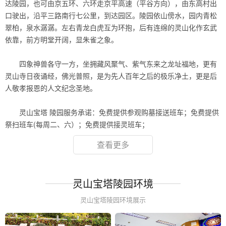
达陵园，也可由京五环、六环走京平高速（平谷方向），由东高村出
口驶出，沿平三路南行七公里，到达园区。陵园依山傍水，园内青松
翠柏，泉水潺潺。左右青龙白虎互为环抱，后有连绵的灵山化作玄武
依靠，前方明堂开阔，显朱雀之象。
.
四象神兽各守一方，坐拥藏风聚气、紫气东来之龙址福地，更有
灵山寺日夜诵经，佛光普照，是为先人百年之后的极乐净土，更是后
人敬孝报恩的人文纪念圣地。
.
灵山宝塔 陵园服务承诺：免费提供参观购墓接送班车；免费提供
祭扫班车(每周二、六）；免费提供接灵班车；
查看更多
灵山宝塔陵园环境
灵山宝塔陵园环境展示