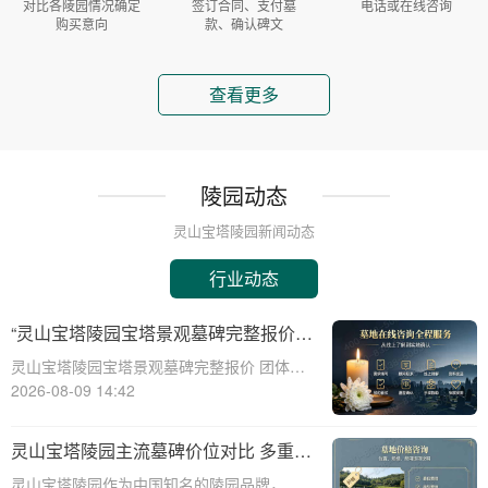
对比各陵园情况确定
签订合同、支付墓
电话或在线咨询
购买意向
款、确认碑文
查看更多
陵园动态
灵山宝塔陵园新闻动态
行业动态
“灵山宝塔陵园宝塔景观墓碑完整报价
团体购墓享大额直降：深度解析与专属
灵山宝塔陵园宝塔景观墓碑完整报价 团体购
优惠”
墓享大额直降：深度解析与专属优惠☎ 灵山
2026-08-09 14:42
宝塔陵园电话:400-838-5063在现代社会，人
们对逝者的纪念方式有了更多的选择和追
灵山宝塔陵园主流墓碑价位对比 多重优
求。灵山宝塔陵园作为一家知名的
惠叠加省钱攻略详解
灵山宝塔陵园作为中国知名的陵园品牌，其